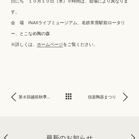
日にち １０月１０日（水）※時間は、会場により異なりま
す。
会 場 INAXライブミュージアム、名鉄常滑駅前ロータリ
ー、とこなめ陶の森
※詳しくは、
ホームページ
をご覧ください。
第８回越前秋季陶芸祭―POTTERY FESTA―
信楽陶器まつり
最新のお知らせ
Previous