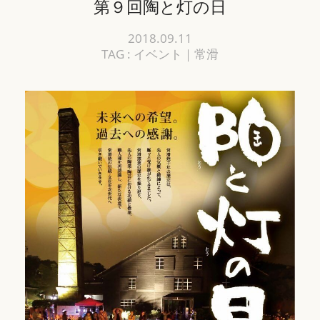
第９回陶と灯の日
お問い合わせ
2018.09.11
TAG :
イベント
｜
常滑
ENG
日本語