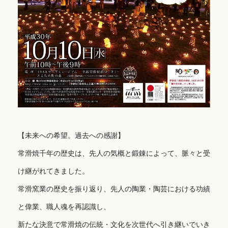
【未来への希望。過去への感謝】
常滑焼千年の歴史は、先人の気概と鍛錬によって、脈々と受
け継がれてきました。
常滑窯業の歴史を振り返り、先人の陶業・陶芸における功績
と偉業、職人魂を再認識し、
新たな決意で常滑焼の伝統・文化を次世代へ引き継いでいき