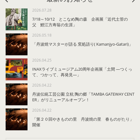
2026.07.28
7/18～10/12 とこなめ陶の森 企画展「近代土管の
父 鯉江方寿翁の生涯」
2026.05.18
「丹波焼マスターが語る 窯処語り( Kamanjyo-Gatari)」
2026.04.25
INAXライブミュージアム20周年企画展「土間 ―つくっ
て、つかって、再発見―」
2026.04.22
丹波伝統工芸公園 立杭 陶の郷「TAMBA GATEWAY CENT
ER」がリニューアルオープン！
2026.04.22
「第２０回やきものの里 丹波焼の里 春ものがたり」
開催