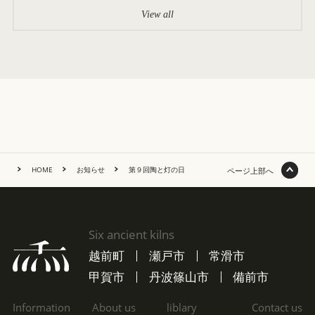
View all
HOME
お知らせ
第９回陶と灯の日
ページ上部へ
Six ancient kilns
越前町
瀬戸市
常滑市
甲賀市
丹波篠山市
備前市
Information
About us
liblary
Contact us