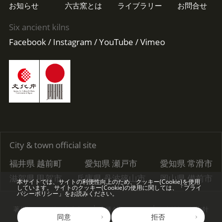
お知らせ
六古窯とは
ライブラリー
お問合せ
Six ancient kilns
Facebook
Instagram
YouTube
Vimeo
City & town official site
福井県 越前町
愛知県 瀬戸市
愛知県 常滑市
滋賀県 甲賀市
兵庫県 丹波篠山市
岡山県 備前市
本サイトでは、サイトの利便性向上のため、クッキー(Cookie)を使用
しています。
サイトのクッキー(Cookie)の使用に関しては、「
プライ
バシーポリシー
」をお読みください。
著作権、その他の免責事項
各種ダウンロード
個人情報保護方針
同意
拒否