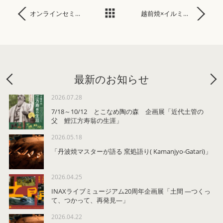
オンラインセミナー「阪急うめだ本店の地域のものづくりを伝える売り場の作り方」開催レポート
越前焼×イルミネーション『五千色の陶あかり』
最新のお知らせ
Previous
2026.07.28
7/18～10/12 とこなめ陶の森 企画展「近代土管の
父 鯉江方寿翁の生涯」
2026.05.18
「丹波焼マスターが語る 窯処語り( Kamanjyo-Gatari)」
2026.04.25
INAXライブミュージアム20周年企画展「土間 ―つくっ
て、つかって、再発見―」
2026.04.22