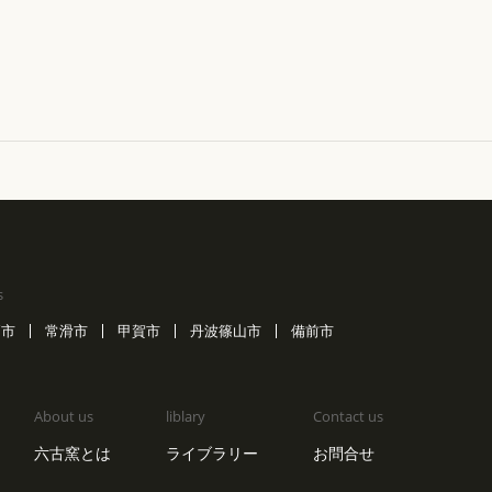
s
戸市
常滑市
甲賀市
丹波篠山市
備前市
About us
liblary
Contact us
六古窯とは
ライブラリー
お問合せ