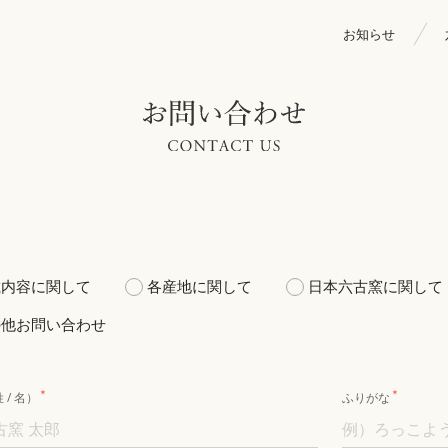
お知らせ
載内容に関して
各産地に関して
日本六古窯に関して
の他お問い合わせ
＊
＊
 / 名）
ふりがな