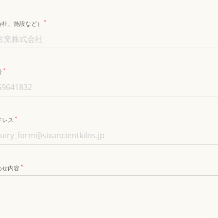
＊
会社、施設など）
＊
号
＊
ドレス
＊
わせ内容