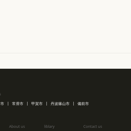
s
戸市
常滑市
甲賀市
丹波篠山市
備前市
About us
liblary
Contact us